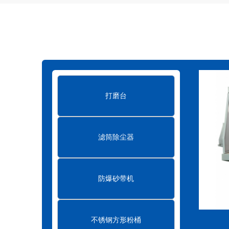
滤筒式脉冲除尘器的结构特点
2023-07-
滤筒式脉冲除尘器和袋式除尘器有什么区别
真空清扫设备在环保行业中的作用
202
布袋式除尘器的结构及原理
2023-07-21
打磨台
布袋式除尘器的小知识
2023-07-21
滤筒除尘器
防爆砂带机
不锈钢方形粉桶