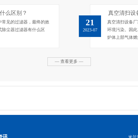
什么区别？
真空清扫设
21
中常见的过滤器，最终的效
真空清扫设备厂
式除尘器过滤器有什么区
环境污染。因此
2023-07
炉体上部气体燃
— 查看更多 —
资讯
米兰