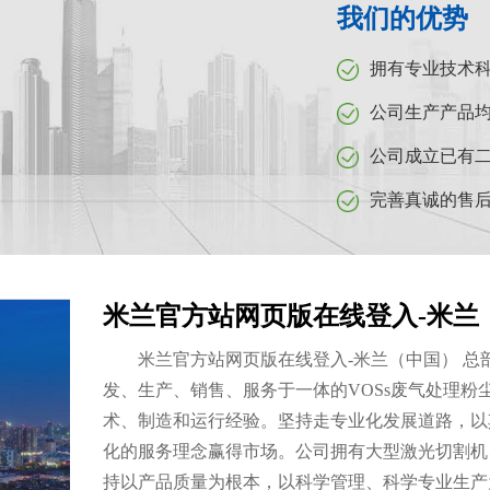
我们的优势
拥有专业技术
公司生产产品
公司成立已有二
完善真诚的售
米兰官方站网页版在线登入-米兰
米兰官方站网页版在线登入-米兰（中国） 
发、生产、销售、服务于一体的VOSs废气处理
术、制造和运行经验。坚持走专业化发展道路，以
化的服务理念赢得市场。公司拥有大型激光切割机
持以产品质量为根本，以科学管理、科学专业生产