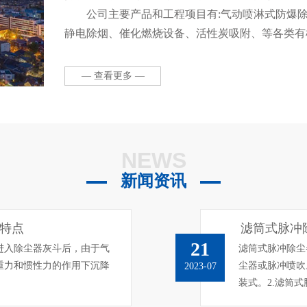
公司主要产品和工程项目有:气动喷淋式防爆
静电除烟、催化燃烧设备、活性炭吸附、等各类有
布袋除尘器等各种类型除尘器、环保高效净化柜、
设备。本公司拥有一流的管理人才和销售队伍，并
— 查看更多 —
产施工安装队伍，全心全意为客户提供废气处理及
计、项目设计、项目管理(设计、生产、安装、调试
NEWS
新闻资讯
特点
滤筒式脉冲
21
进入除尘器灰斗后，由于气
滤筒式脉冲除尘
重力和惯性力的作用下沉降
尘器或脉冲喷吹
2023-07
装式。2.滤筒