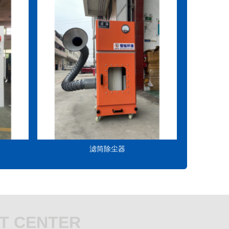
滤筒除尘器
T CENTER