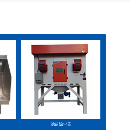
滤筒除尘器