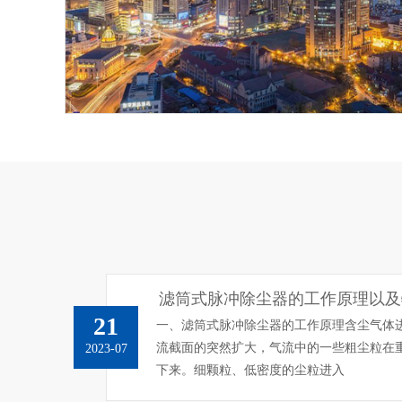
滤筒式脉冲除尘器的工作原理以及
21
一、滤筒式脉冲除尘器的工作原理含尘气体
流截面的突然扩大，气流中的一些粗尘粒在
2023-07
下来。细颗粒、低密度的尘粒进入