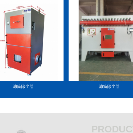
滤筒除尘器
滤筒除尘器
PRODUC