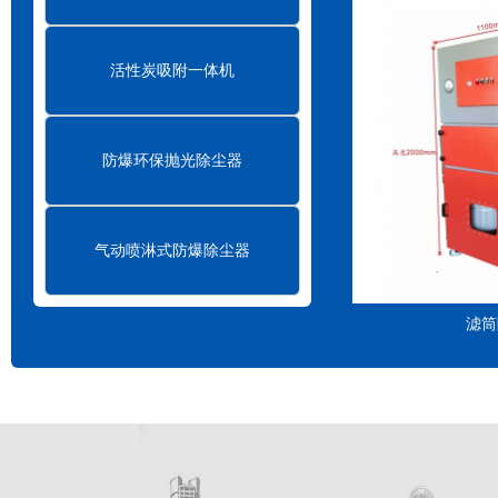
活性炭吸附一体机
防爆环保抛光除尘器
气动喷淋式防爆除尘器
滤筒