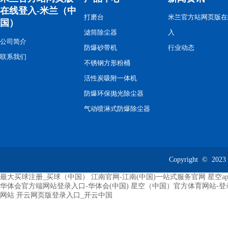
在线登入-米兰（中
打磨台
米兰官方站网页版在
国）
滤筒除尘器
入
公司简介
防爆砂带机
行业动态
联系我们
不锈钢方形粉桶
活性炭吸附一体机
防爆环保抛光除尘器
气动喷淋式防爆除尘器
Copyright © 
最大买球注册_买球（中国）
江南官网-江南(中国)一站式服务官网
星空a
华体会官方端网站登录入口-华体会(中国)
星空（中国）官方体育网站-登
网站
开云网页版登录入口_开云中国