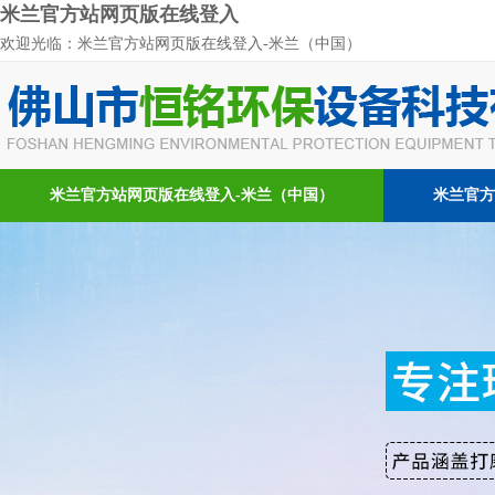
米兰官方站网页版在线登入
欢迎光临：米兰官方站网页版在线登入-米兰（中国）
米兰官方站网页版在线登入-米兰（中国）
米兰官方
在线留言
联系我们