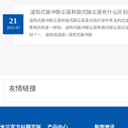
滤筒式脉冲除尘器和袋式除尘器有什么区别
21
滤筒式脉冲除尘器和袋式除尘器是目前行业中常见的过
果和目的是一样的。滤筒式脉冲除尘器和袋式除尘器过
2023-07
别？一、滤筒或滤袋1.滤筒式脉冲除
友情链接
米兰官方站网页版
产品中心
新闻资讯