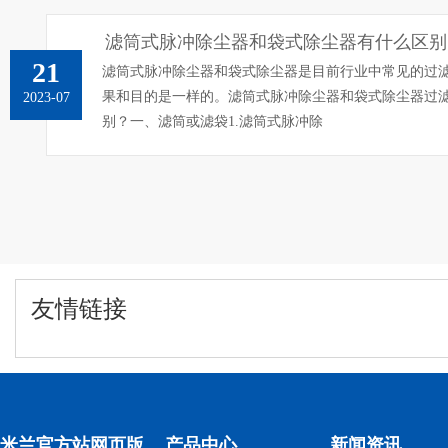
滤筒式脉冲除尘器和袋式除尘器有什么区别
21
滤筒式脉冲除尘器和袋式除尘器是目前行业中常见的过
果和目的是一样的。滤筒式脉冲除尘器和袋式除尘器过
2023-07
别？一、滤筒或滤袋1.滤筒式脉冲除
友情链接
米兰官方站网页版
产品中心
新闻资讯