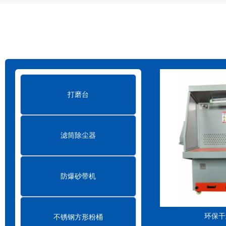
滤筒式脉冲除尘器的结构特点
2023-07-21
滤筒式脉冲除尘器和袋式除尘器有什么区别？
2023
真空清扫设备在环保行业中的作用
2023-07-21
布袋式除尘器的结构及原理
2023-07-21
打磨台
布袋式除尘器的小知识
2023-07-21
滤筒除尘器
防爆砂带机
环保干
不锈钢方形粉桶