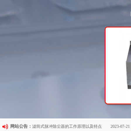
网站公告：
滤筒式脉冲除尘器的工作原理以及特点
2023-07-21