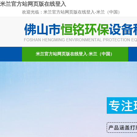
米兰官方站网页版在线登入
欢迎光临：米兰官方站网页版在线登入-米兰（中国）
米兰官方站网页版在线登入-米兰（中国）
在线留言
联系我们