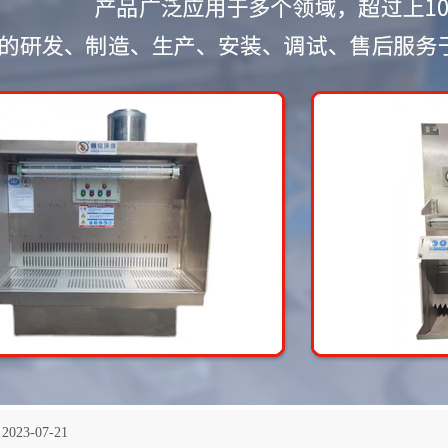
2023-07-21