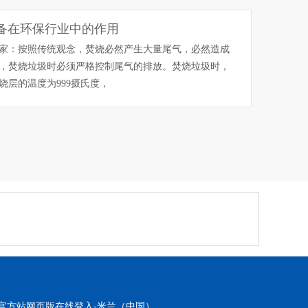
备在环保行业中的作用
家：按照传统观念，焚烧必然产生大量尾气，必然造成
，焚烧垃圾时必须严格控制尾气的排放。焚烧垃圾时，
烧层的温度为999摄氏度，
官方站网页版在线登入-米兰（中国）