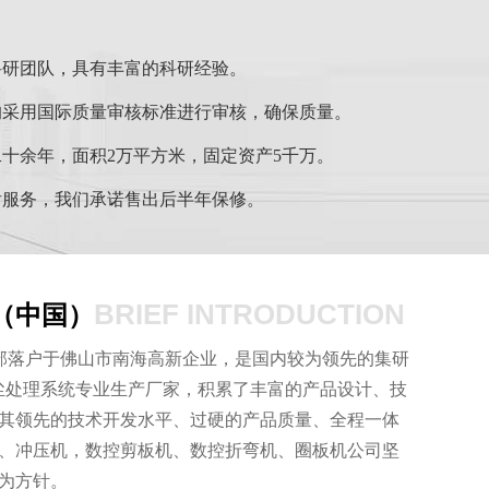
科研团队，具有丰富的科研经验。
均采用国际质量审核标准进行审核，确保质量。
十余年，面积2万平方米，固定资产5千万。
后服务，我们承诺售出后半年保修。
BRIEF INTRODUCTION
（中国）
总部落户于佛山市南海高新企业，是国内较为领先的集研
粉尘处理系统专业生产厂家，积累了丰富的产品设计、技
其领先的技术开发水平、过硬的产品质量、全程一体
、冲压机，数控剪板机、数控折弯机、圈板机公司坚
为方针。