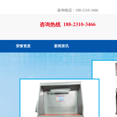
咨询电话：188-2310-3466
188-2310-3466
咨询热线
荣誉资质
新闻资讯