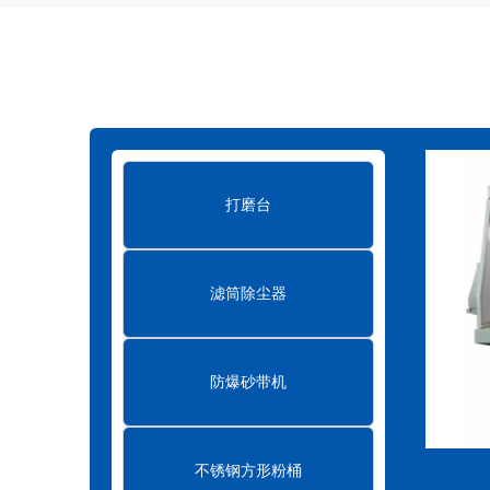
滤筒式脉冲除尘器的结构特点
2023-07-
滤筒式脉冲除尘器和袋式除尘器有什么区别
真空清扫设备在环保行业中的作用
202
布袋式除尘器的结构及原理
2023-07-21
打磨台
布袋式除尘器的小知识
2023-07-21
滤筒除尘器
防爆砂带机
不锈钢方形粉桶