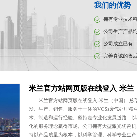
我们的优势
拥有专业技术
公司生产产品
公司成立已有二
完善真诚的售
米兰官方站网页版在线登入-米兰
米兰官方站网页版在线登入-米兰（中国） 
发、生产、销售、服务于一体的VOSs废气处理
术、制造和运行经验。坚持走专业化发展道路，以
化的服务理念赢得市场。公司拥有大型激光切割机
持以产品质量为根本，以科学管理、科学专业生产