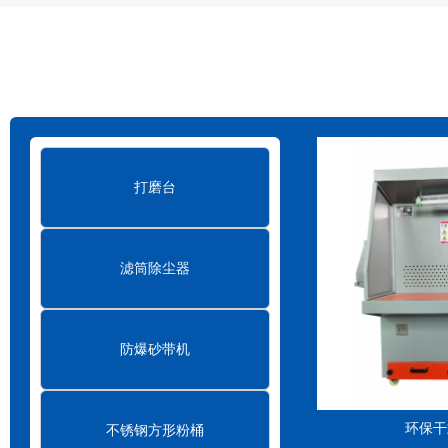
滤筒式脉冲除尘器的结构特点
2023-07-21
滤筒式脉冲除尘器和袋式除尘器有什么区别？
2023
真空清扫设备在环保行业中的作用
2023-07-21
布袋式除尘器的结构及原理
2023-07-21
打磨台
布袋式除尘器的小知识
2023-07-21
滤筒除尘器
防爆砂带机
环保干
不锈钢方形粉桶