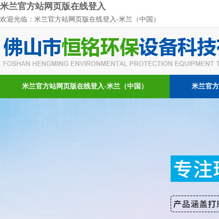
米兰官方站网页版在线登入
欢迎光临：米兰官方站网页版在线登入-米兰（中国）
米兰官方站网页版在线登入-米兰（中国）
米兰官方
在线留言
联系我们