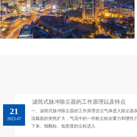
滤筒式脉冲除尘器的工作原理以及特点
21
一、滤筒式脉冲除尘器的工作原理含尘气体进入除尘器
流截面的突然扩大，气流中的一些粗尘粒在重力和惯性
2023-07
下来。细颗粒、低密度的尘粒进入